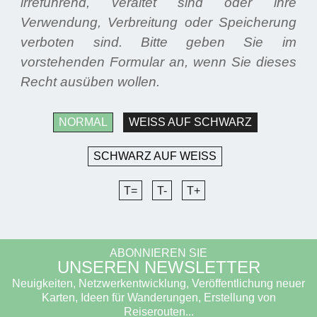
irreführend, veraltet sind oder ihre
Verwendung, Verbreitung oder Speicherung
verboten sind. Bitte geben Sie im
vorstehenden Formular an, wenn Sie dieses
Recht ausüben wollen.
NORMAL
WEISS AUF SCHWARZ
SCHWARZ AUF WEISS
T=
T-
T+
ABONNIEREN SIE
UNSEREN NEWSLETTER
Neuigkeiten, Netzwerkentwicklung, Veröffentlichung neuer
Karten, Ideen für Wanderungen, Erstellung von
Reiserouten...