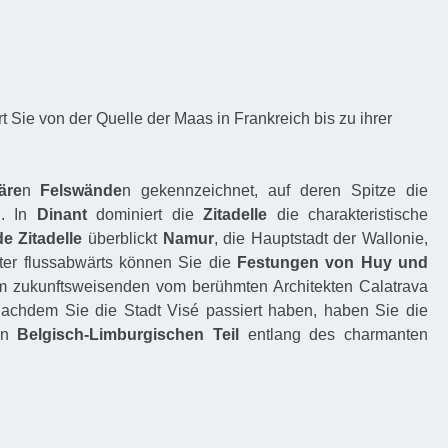
rt Sie von der Quelle der Maas in Frankreich bis zu ihrer
äre
n
Felswände
n gekennzeichnet, auf deren Spitze die
n. In
Dinant
dominiert die
Zitadelle
die charakteristische
e Zitadelle
überblickt
Namur
, die Hauptstadt der Wallonie,
r flussabwärts können Sie die
Festungen von Huy und
rem zukunftsweisenden vom berühmten Architekten Calatrava
Nachdem Sie die Stadt Visé passiert haben, haben Sie die
den
Belgisch-Limburgischen Teil
entlang des charmanten