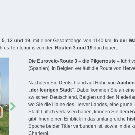
, 5, 12 und 19
, mit einer Gesamtlänge von 1140 km
. In der W
ihres Territoriums von den
Routen 3 und 19
durchquert.
Die Eurovelo-Route 3 – die Pilgerroute –
führt 
(Spanien). In Belgien verläuft die Route von Her
Nachdem Sie Deutschland auf Höhe von
Aachen
„der feurigen Stadt“
. Dabei kommen Sie an eine
zwischen Deutschland, Belgien und den Niederlan
Next
wo Sie die Haine des Herver Landes, eine grüne u
Stadt Lüttich verlassen haben, können Sie dem
R
gibt Ihnen einen Einblick in das umfangreiche
his
Epoche beider Täler verbunden ist, sowie in die k
Charleroi.