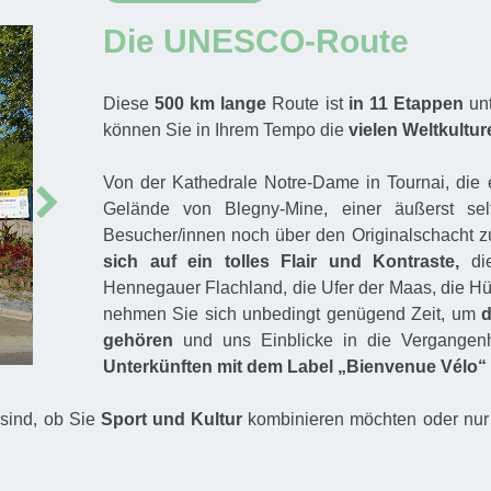
Die UNESCO-Route
Diese
500 km lange
Route ist
in 11 Etappen
unt
können Sie in Ihrem Tempo die
vielen Weltkultur
Von der Kathedrale Notre-Dame in Tournai, die ei
Next
Gelände von Blegny-Mine, einer äußerst selt
Besucher/innen noch über den Originalschacht zu
sich auf ein tolles Flair und Kontraste,
die
Hennegauer Flachland, die Ufer der Maas, die H
nehmen Sie sich unbedingt genügend Zeit, um
d
gehören
und uns Einblicke in die Vergangen
Unterkünften mit dem Label „Bienvenue Vélo“ 
sind, ob Sie
Sport und Kultur
kombinieren möchten oder nur