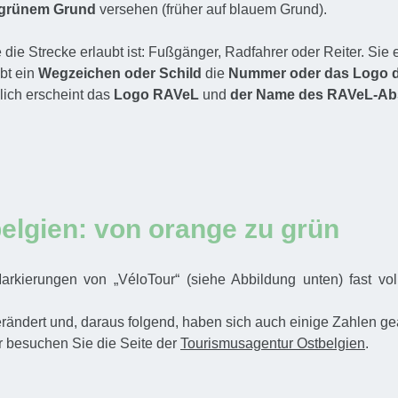
f grünem Grund
versehen (früher auf blauem Grund).
ie die Strecke erlaubt ist: Fußgänger, Radfahrer oder Reiter. Si
bt ein
Wegzeichen oder Schild
die
Nummer oder das Logo de
lich erscheint das
Logo RAVeL
und
der Name des RAVeL-Abs
elgien: von orange zu grün
arkierungen von „VéloTour“ (siehe Abbildung unten) fast vo
dert und, daraus folgend, haben sich auch einige Zahlen geän
r besuchen Sie die Seite der
Tourismusagentur Ostbelgien
.