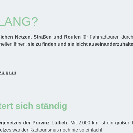
LANG?
eichen Netzen, Stra
ẞen
und Routen
für Fahrradtouren durch
 helfen Ihnen,
sie zu finden und sie leicht auseinanderzuhalt
zu grün
ert sich ständig
enetzes der Provinz Lüttich.
Mit 2.000 km ist ein großer 
tzes war der Radtourismus noch nie so einfach!