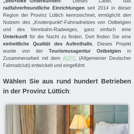
„bed+bike“
-
Unterkünften
! Dieses Label, das
radfahrerfreundliche
Einrichtungen
seit 2014 in dieser
Region der Provinz Lüttich kennzeichnet, ermöglicht den
Nutzern des „Knotenpunkt“-Fahrradnetzes von Ostbelgien
und des Vennbahn-Radweges, ganz einfach eine
Unterkunft
für die Nacht zu finden. Dort finden Sie eine
einheitliche Qualität des Aufenthalts
. Dieses Projekt
wurde von der
Tourismusagentur Ostbelgien
in
Zusammenarbeit mit dem
ADFC
(Allgemeiner Deutscher
Fahrradclub) entwickelt und eingeführt.
Wählen Sie aus rund hundert Betrieben
in der Provinz Lüttich
: