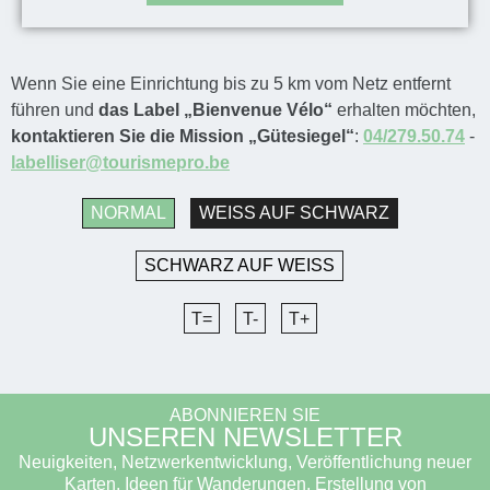
Wenn Sie eine Einrichtung bis zu 5 km vom Netz entfernt
führen und
das Label „Bienvenue Vélo“
erhalten möchten,
kontaktieren Sie die Mission „Gütesiegel“
:
04/279.50.74
-
labelliser@tourismepro.be
NORMAL
WEISS AUF SCHWARZ
SCHWARZ AUF WEISS
T=
T-
T+
ABONNIEREN SIE
UNSEREN NEWSLETTER
Neuigkeiten, Netzwerkentwicklung, Veröffentlichung neuer
Karten, Ideen für Wanderungen, Erstellung von