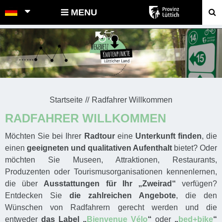
POINTS-NOEUDS
MENU
Startseite
Radfahrer Willkommen
RADFAHRER WILLKOMMEN
Möchten Sie bei Ihrer
Radtour
eine
Unterkunft finden
, die
einen
geeigneten und qualitativen Aufenthalt
bietet? Oder
möchten Sie Museen, Attraktionen, Restaurants,
Produzenten oder Tourismusorganisationen kennenlernen,
die über
Ausstattungen für Ihr „Zweirad“
verfügen?
Entdecken Sie
die zahlreichen Angebote
, die den
Wünschen von Radfahrern gerecht werden und die
entweder
das Label „
Bienvenue Vélo
“
oder
„
bed+bike
“