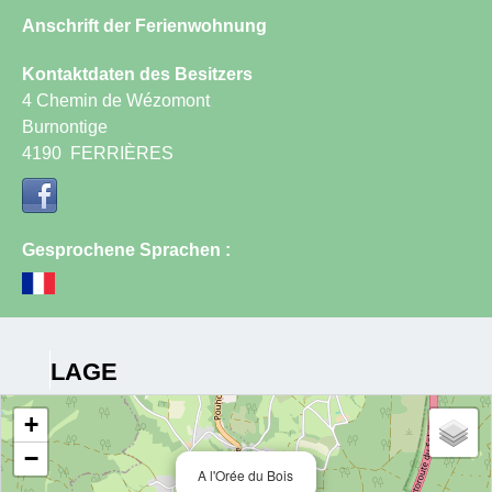
Anschrift der Ferienwohnung
Kontaktdaten des Besitzers
4 Chemin de Wézomont
Burnontige
4190
FERRIÈRES
Gesprochene Sprachen :
LAGE
+
−
A l'Orée du Bois