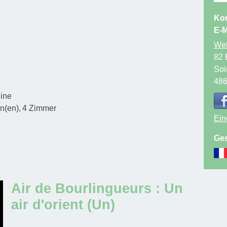
Kon
E-M
Web
82 
Soi
48
ine
n(en)
4
Zimmer
Ein
Ges
Air de Bourlingueurs : Un
air d'orient (Un)