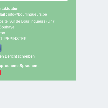
taktdaten
ail :
info@bourlingueurs.be
site
"Air de Bourlingueurs (Un)"
Bouhaye
ron
61
PEPINSTER
en Bericht schreiben
prochene Sprachen :