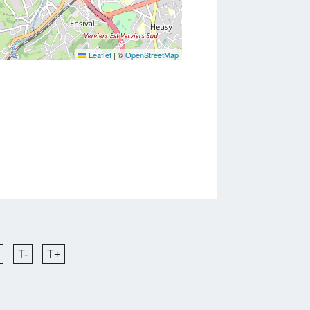
Leaflet
|
©
OpenStreetMap
T-
T+