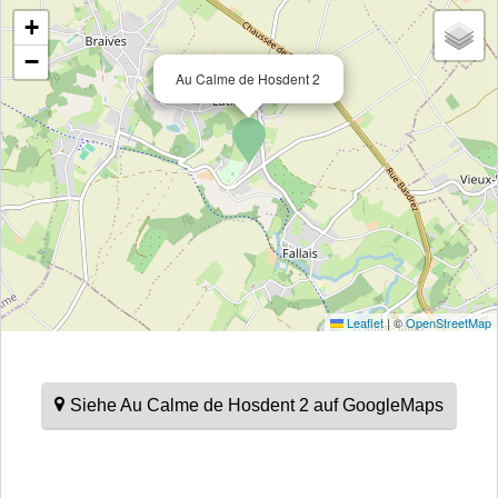
+
−
Au Calme de Hosdent 2
Leaflet
|
©
OpenStreetMap
Siehe Au Calme de Hosdent 2 auf GoogleMaps