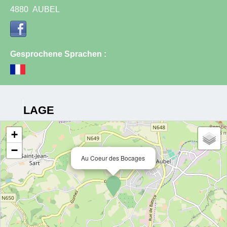
4880
AUBEL
Gesprochene Sprachen :
LAGE
+
−
Au Coeur des Bocages