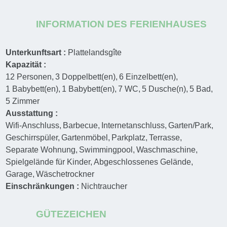
INFORMATION DES FERIENHAUSES
Unterkunftsart :
Plattelandsgîte
Kapazität :
12
Personen
3
Doppelbett(en)
6
Einzelbett(en)
1
Babybett(en)
1
Babybett(en)
7
WC
5
Dusche(n)
5
Bad
5
Zimmer
Ausstattung :
Wifi-Anschluss
Barbecue
Internetanschluss
Garten/Park
Geschirrspüler
Gartenmöbel
Parkplatz
Terrasse
Separate Wohnung
Swimmingpool
Waschmaschine
Spielgelände für Kinder
Abgeschlossenes Gelände
Garage
Wäschetrockner
Einschränkungen :
Nichtraucher
GÜTEZEICHEN