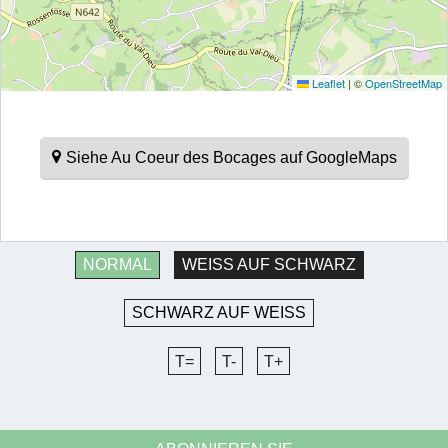
Leaflet
|
©
OpenStreetMap
Siehe Au Coeur des Bocages auf GoogleMaps
NORMAL
WEISS AUF SCHWARZ
SCHWARZ AUF WEISS
T=
T-
T+