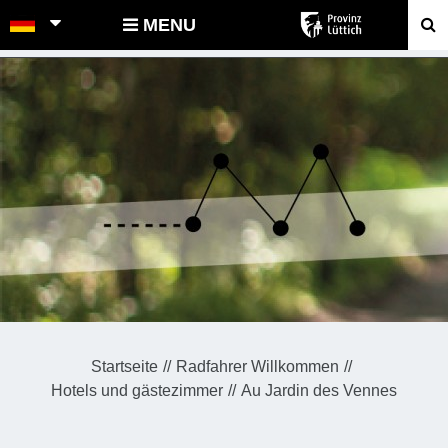
POINTS-NOEUDS
MENU
Startseite
Radfahrer Willkommen
Hotels und gästezimmer
Au Jardin des Vennes