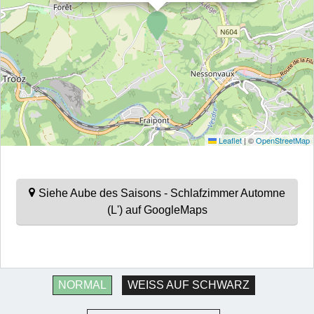
Leaflet
|
©
OpenStreetMap
Siehe Aube des Saisons - Schlafzimmer Automne
(L') auf GoogleMaps
NORMAL
WEISS AUF SCHWARZ