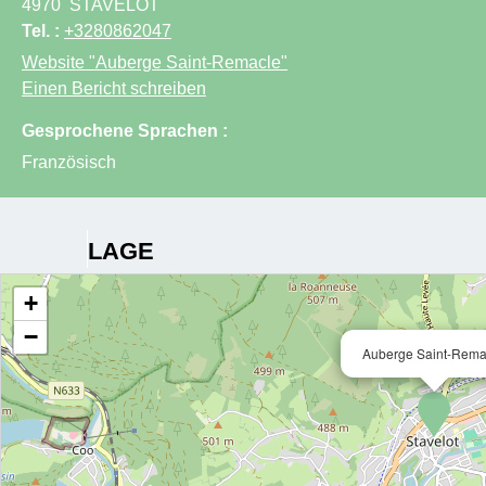
4970
STAVELOT
Tel. :
+3280862047
Website
"Auberge Saint-Remacle"
Einen Bericht schreiben
Gesprochene Sprachen :
Französisch
LAGE
+
−
Auberge Saint-Rema