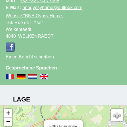
Mob. :
+33 +32474077058
E-Mail :
bnbgypsyhome@outlook.com
Website
"BNB Gypsy Home"
166 Rue de l' Yser
Welkenraedt
4840
WELKENRAEDT
Einen Bericht schreiben
Gesprochene Sprachen :
LAGE
+
−
BNB Gypsy Home