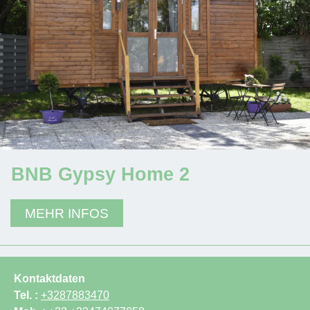
BNB Gypsy Home 2
MEHR INFOS
Kontaktdaten
Tel. :
+3287883470