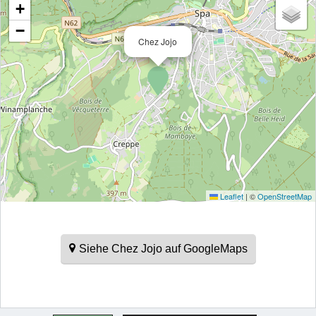
+
−
Chez Jojo
Leaflet
|
©
OpenStreetMap
Siehe Chez Jojo auf GoogleMaps