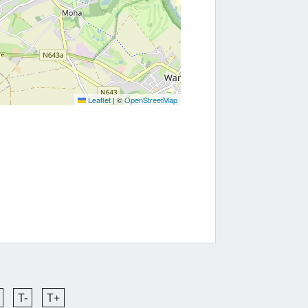
Leaflet
|
©
OpenStreetMap
T-
T+