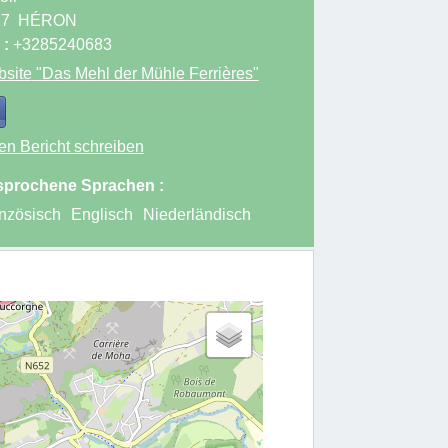
17
HÉRON
 :
+3285240683
site
"Das Mehl der Mühle Ferrières"
en Bericht schreiben
prochene Sprachen :
nzösisch
Englisch
Niederländisch