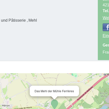
42
Tel.
Web
 und Pâtisserie
Mehl
Ein
Ges
Fra
Das Mehl der Mühle Ferrières