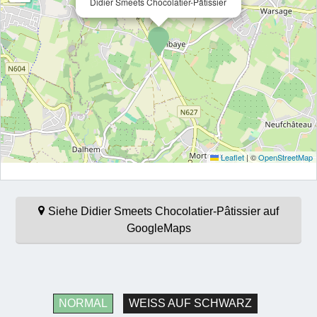
Didier Smeets Chocolatier-Pâtissier
Leaflet
|
©
OpenStreetMap
Siehe Didier Smeets Chocolatier-Pâtissier auf
GoogleMaps
NORMAL
WEISS AUF SCHWARZ