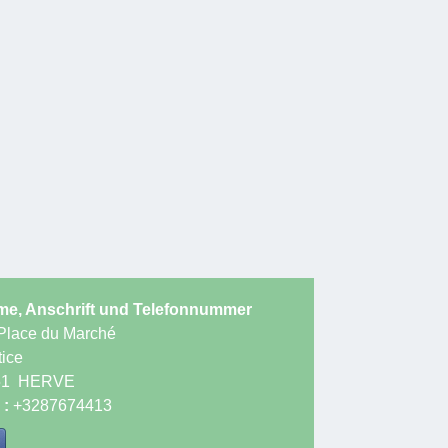
e, Anschrift und Telefonnummer
Place du Marché
tice
51
HERVE
 :
+3287674413