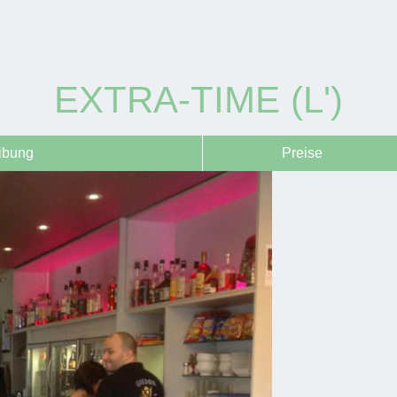
EXTRA-TIME (L')
ibung
Preise