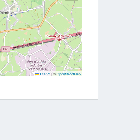
Leaflet
|
©
OpenStreetMap