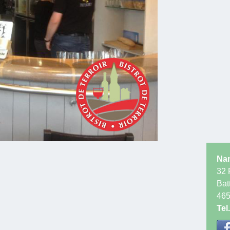
Nam
32 
Bat
46
Tel.