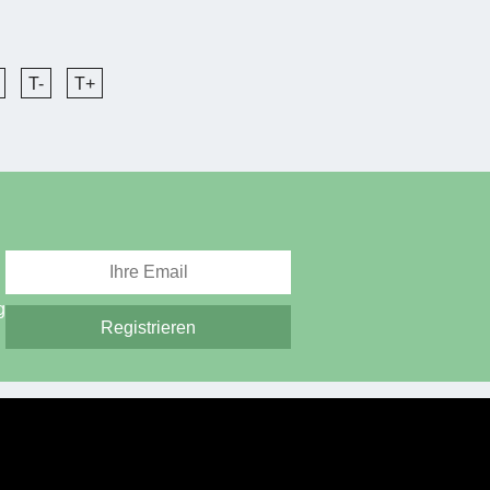
T-
T+
g