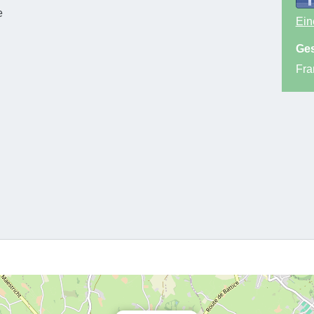
e
Ein
Ges
Fra