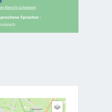
en Bericht schreiben
prochene Sprachen :
nzösisch