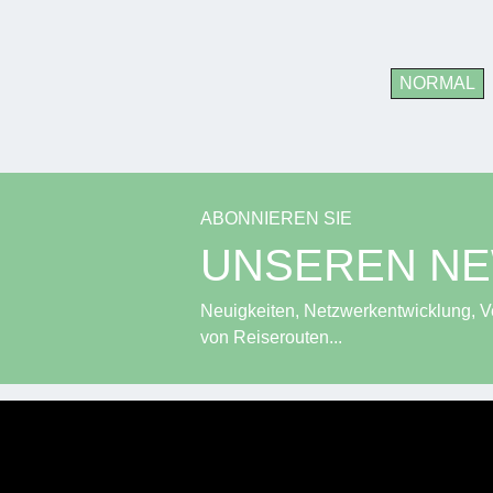
NORMAL
ABONNIEREN SIE
UNSEREN N
Neuigkeiten, Netzwerkentwicklung, Ve
von Reiserouten...