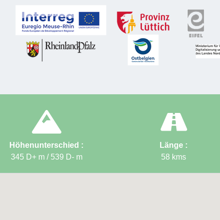
72 → 5
→ 44 →
Ziel
:
In
Höhenunterschied :
Länge :
345 D+ m / 539 D-
m
58
kms