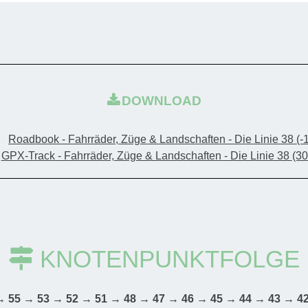
des Herver 
die von eh
und Michero
DOWNLOAD
Essen und
Restauran
Roadbook - Fahrräder, Züge & Landschaften - Die Linie 38
(-
Retinne.
GPX-Track - Fahrräder, Züge & Landschaften - Die Linie 38
(30
Schwie
Höhenu
Distan
KNOTENPUNKTFOLGE
Start
:
B
Verfol
→ 55 → 53 → 52 → 51 → 48 → 47 → 46 → 45 → 44 → 43 → 4