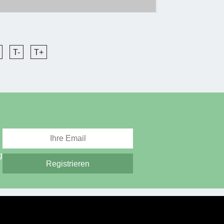
T-
T+
g