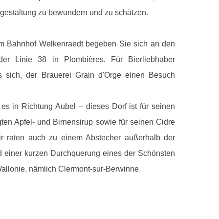
gestaltung zu bewundern und zu schätzen.
om Bahnhof Welkenraedt begeben Sie sich an den
 der Linie 38 in Plombières. Für Bierliebhaber
s sich, der Brauerei Grain d'Orge einen Besuch
 es in Richtung Aubel – dieses Dorf ist für seinen
gten Apfel- und Birnensirup sowie für seinen Cidre
ir raten auch zu einem Abstecher außerhalb der
d einer kurzen Durchquerung eines der Schönsten
Wallonie, nämlich Clermont-sur-Berwinne.
nd führt Sie der Weg in Richtung Herve und
e zum Tourismuszentrum Herver Land (Besuch
öglich). Man verlässt nach und nach die Hecken