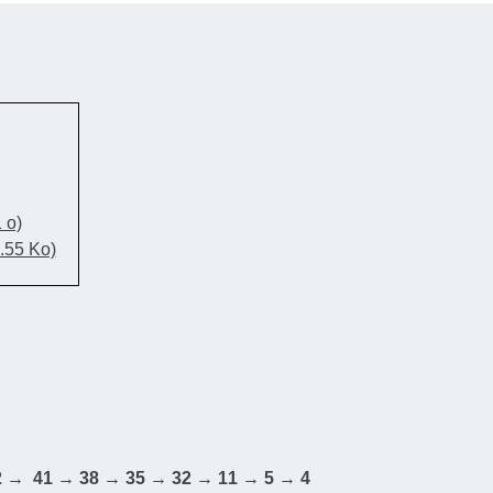
Landes und fährt in die Richtung der Schutthalden,
emaligen Bergwerken stammen, zwischen Retinne
ux, bevor es dann nach Lüttich weiter bergab geht.
 Trinken
: Es bieten sich zahlreiche Cafés und
ts in Hombourg, Aubel, Clermont, Herve und
1 o)
.55 Ko)
rigkeitsgrad
: Einfach
nterschied
: 345 m positiv und 539 m negativ
z
: 58 km
ahnhof Welkenraedt
gte Knotenpunkte
: 12 → 11 → 10 → 79 → 73 →
2 → 41 → 38 → 35 → 32 → 11 → 5 → 4