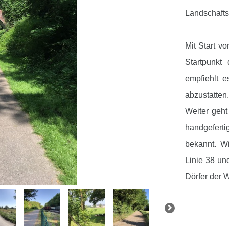
Landschafts
Mit Start v
Startpunkt
empfiehlt e
abzustatten.
Weiter geht
handgeferti
bekannt. W
Linie 38 un
Dörfer der 
Anschließe
Herviscop
jederzeit m