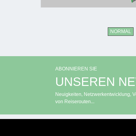
NORMAL
ABONNIEREN SIE
UNSEREN N
Neuigkeiten, Netzwerkentwicklung, Ve
von Reiserouten...