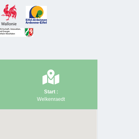
4 → 55 → 53 → 52 → 51 → 48 → 47 → 46 → 45
 43 → 42 → 41 → 38 → 35 → 32 → 11 → 5 → 4
 der Nähe des Bahnhofs Liège-Guillemins
Start :
Welkenraedt