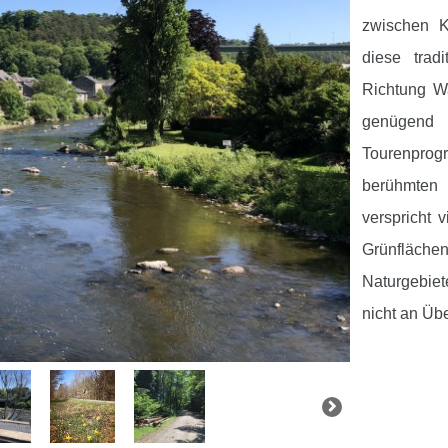
zwischen K
diese trad
Richtung W
genügend
Tourenprogr
berühmten
verspricht 
Grünfläch
Naturgebie
nicht an Üb
Die Route f
Botrange, d
längste gew