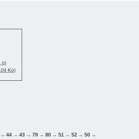
rscheinen die charmanten Dörfer Deigné und
ps, bevor am Bahnhof von Aywaille das Ziel
ders langen Fahrradtour erreicht wird.
Trinken
: bestehen vielerorts entlang der Route.
e Ihren Aufenthalt vor
:
www.ostbelgien.eu
1 o)
.04 Ko)
rigkeitsgrad
: Mittel
nterschied
: 833 m positiv und 961 m negativ
z
: 102 km
ahnhof Trois-Ponts
gte Knotenpunkte
: 1 → 2 → 3 → 7 → 8 → 9 → 10
 12 → 14 → 15 → 16 → 17 → 18 → 17 → 16 →
 → 44 → 43 → 79 → 80 → 51 → 52 → 50 →