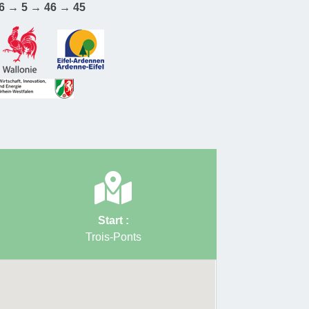
4 → 46 → 5 → 44 → 43 → 79 → 80 → 51 → 52 →
6 → 5 → 46 → 45
6 → 75 → 74 → 73 → 18 → 17 → 16 → 15 → 14
 12 → 11 → 8 → 7 → 6 → 5 → 46 → 45
hnhof Aywaille
Bike-Unterkunft
:
www.ostbelgien.eu
Start :
Trois-Ponts