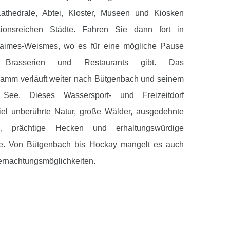
athedrale, Abtei, Kloster, Museen und Kiosken
itionsreichen Städte. Fahren Sie dann fort in
aimes-Weismes, wo es für eine mögliche Pause
 Brasserien und Restaurants gibt. Das
amm verläuft weiter nach Bütgenbach und seinem
 See. Dieses Wassersport- und Freizeitdorf
viel unberührte Natur, große Wälder, ausgedehnte
en, prächtige Hecken und erhaltungswürdige
te. Von Bütgenbach bis Hockay mangelt es auch
ernachtungsmöglichkeiten.
ührt weiter in Richtung des Venn und des Signal de
em höchsten Punkt Belgiens. Später ist dann die
ölbte Hainbuchenplantage Europas in Sicht. Zum