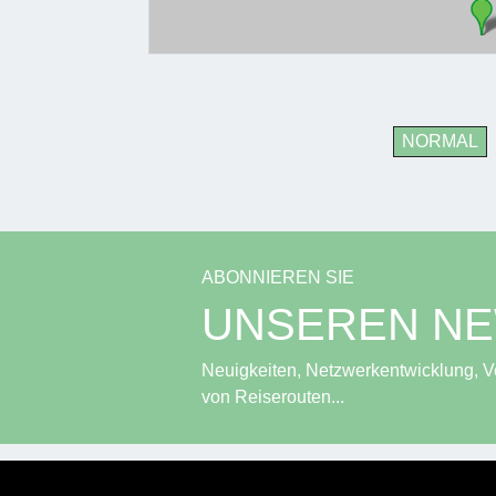
NORMAL
ABONNIEREN SIE
UNSEREN N
Neuigkeiten, Netzwerkentwicklung, Ve
von Reiserouten...