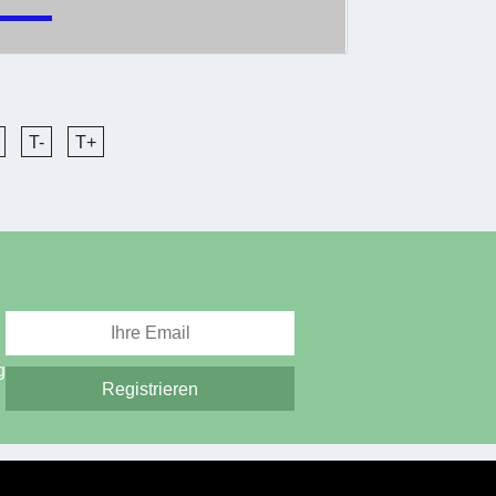
T-
T+
g