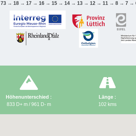
15 → 1
 73 → 18 → 17 → 16 → 15 → 14 → 13 → 12 → 11 → 8 → 7 → 
50 → 7
→ 13 →
Ziel
:
Ba
Bed & 
Höhenunterschied :
Länge :
833 D+ m / 961 D-
m
102
kms