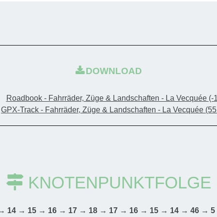
Schluss e
Remoucham
dieser beson
DOWNLOAD
Essen und 
Bereiten Si
Roadbook - Fahrräder, Züge & Landschaften - La Vecquée
(-
GPX-Track - Fahrräder, Züge & Landschaften - La Vecquée
(55
Schwie
Höhenu
Distan
Start
:
B
KNOTENPUNKTFOLGE
Verfol
→ 11 →
 → 14 → 15 → 16 → 17 → 18 → 17 → 16 → 15 → 14 → 46 → 5