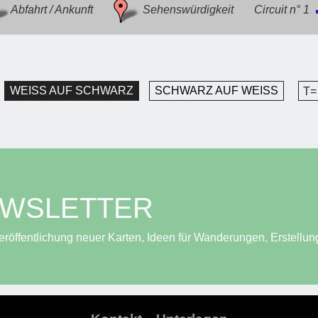
Abfahrt / Ankunft
Sehenswürdigkeit
Circuit n° 1
WEISS AUF SCHWARZ
SCHWARZ AUF WEISS
T=
EWSLETTER
röffentlichung neuer Karten, Ideen für Wanderungen, Erstellun