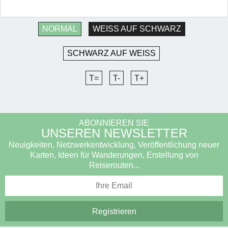
NORMAL
WEISS AUF SCHWARZ
SCHWARZ AUF WEISS
T=
T-
T+
ABONNIEREN SIE
UNSEREN NEWSLETTER
Neuigkeiten, Netzwerkentwicklung, Veröffentlichung neuer
Karten, Ideen für Wanderungen, Erstellung von
Reiserouten...