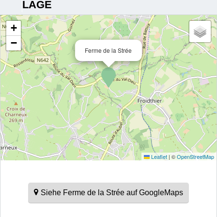
LAGE
+
−
Ferme de la Strée
Leaflet
|
©
OpenStreetMap
Siehe Ferme de la Strée auf GoogleMaps