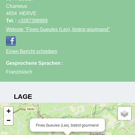
Charneux
4654
HERVE
Tel. :
+3287398989
Website
"Fines Gueules (Les), bistrot gourmand"
Einen Bericht schreiben
Gesprochene Sprachen :
Französisch
LAGE
+
−
Fines Gueules (Les), bistrot gourmand