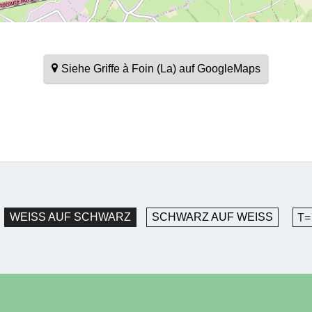
Siehe Griffe à Foin (La) auf GoogleMaps
WEISS AUF SCHWARZ
SCHWARZ AUF WEISS
T=