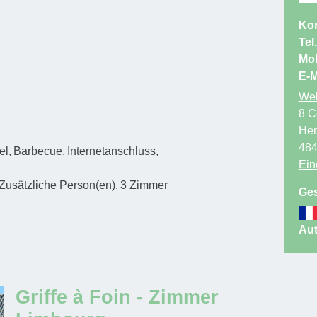
Kon
Tel.
Mob
E-M
Web
8 C
Hen
48
el
Barbecue
Internetanschluss
Ein
Zusätzliche Person(en)
3
Zimmer
Ges
Aut
Griffe à Foin - Zimmer