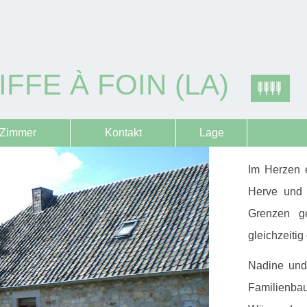
IFFE À FOIN (LA)
Zimmer
Kontakt
Lage
Im Herzen 
Herve und 
Grenzen ge
gleichzeitig
Nadine und
Familienba