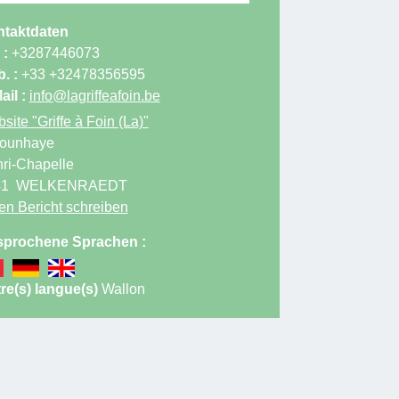
taktdaten
 :
+3287446073
. :
+33 +32478356595
ail :
info@lagriffeafoin.be
site
"Griffe à Foin (La)"
ounhaye
ri-Chapelle
41
WELKENRAEDT
en Bericht schreiben
prochene Sprachen :
re(s) langue(s)
Wallon