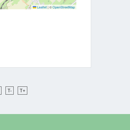
Leaflet
|
©
OpenStreetMap
T-
T+