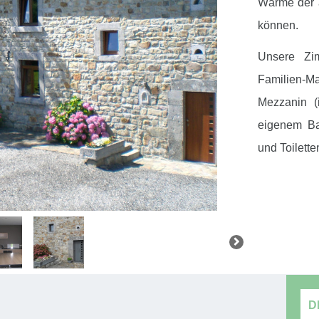
Wärme der a
können.
Unsere Zi
Familien-M
Mezzanin (
eigenem Ba
und Toilette
D