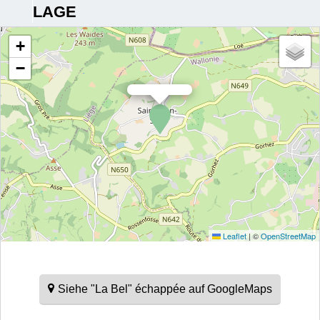
LAGE
+
−
Leaflet
|
©
OpenStreetMap
Siehe "La Bel" échappée auf GoogleMaps