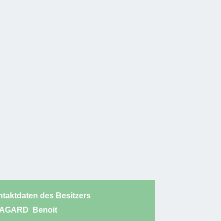
taktdaten des Besitzers
AGARD
Benoit