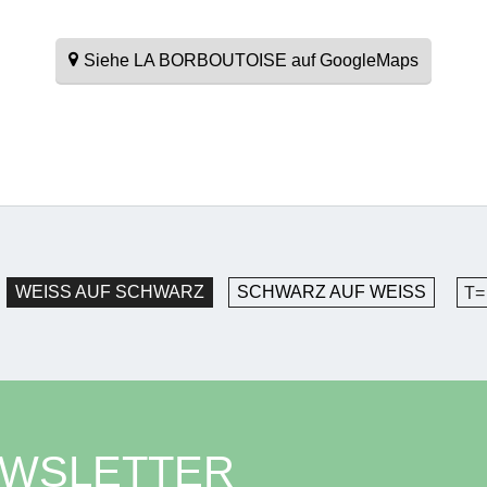
Siehe LA BORBOUTOISE auf GoogleMaps
WEISS AUF SCHWARZ
SCHWARZ AUF WEISS
T=
EWSLETTER