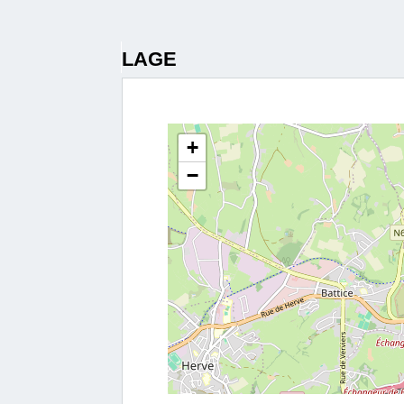
LAGE
+
−