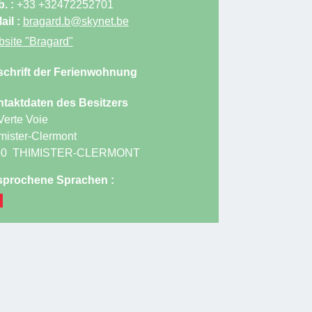
. :
+33 +32472252701
ail :
bragard.b@skynet.be
site
"Bragard"
chrift der Ferienwohnung
taktdaten des Besitzers
Verte Voie
mister-Clermont
90
THIMISTER-CLERMONT
prochene Sprachen :