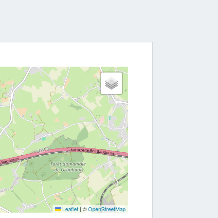
Leaflet
|
©
OpenStreetMap