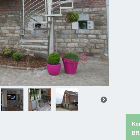
Kon
BR