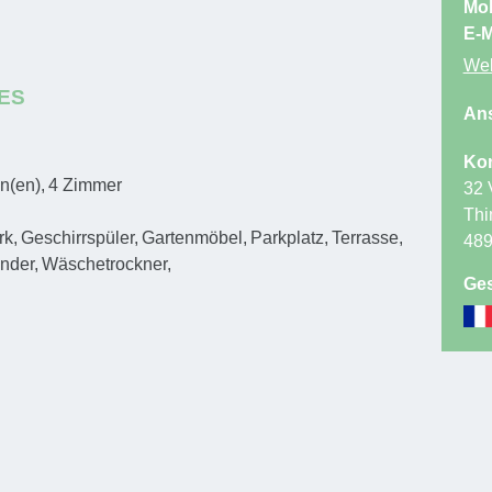
Mob
E-M
Web
ES
Ans
Kon
n(en)
4
Zimmer
32 
Thi
rk
Geschirrspüler
Gartenmöbel
Parkplatz
Terrasse
48
inder
Wäschetrockner
Ges
s