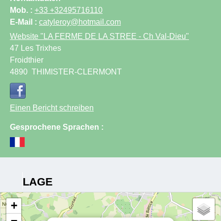
Mob. :
+33 +32495716110
E-Mail :
catyleroy@hotmail.com
Website
"LA FERME DE LA STREE - Ch Val-Dieu"
47 Les Trixhes
Froidthier
4890
THIMISTER-CLERMONT
Einen Bericht schreiben
Gesprochene Sprachen :
LAGE
+
−