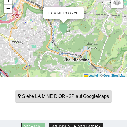
−
LA MINE D'OR - 2P
Leaflet
|
©
OpenStreetMap
Siehe LA MINE D'OR - 2P auf GoogleMaps
NORMAL
WEISS AUF SCHWARZ