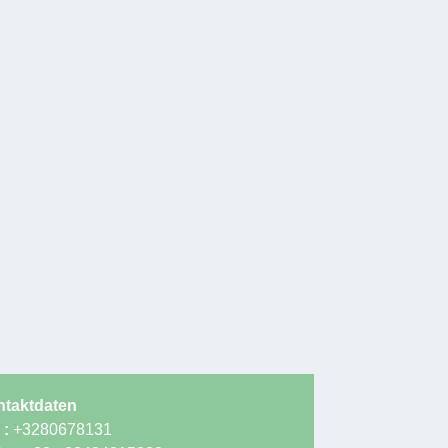
taktdaten
 :
+3280678131