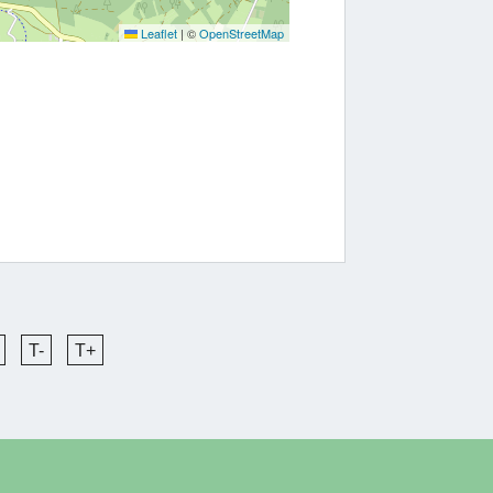
Leaflet
|
©
OpenStreetMap
T-
T+