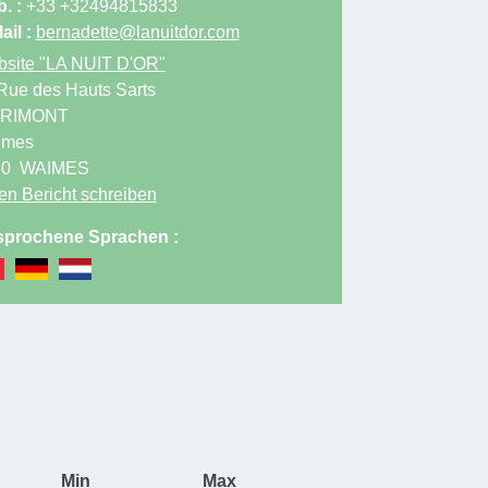
. :
+33 +32494815833
ail :
bernadette@lanuitdor.com
site
"LA NUIT D'OR"
Rue des Hauts Sarts
IRIMONT
imes
50
WAIMES
en Bericht schreiben
prochene Sprachen :
Min
Max