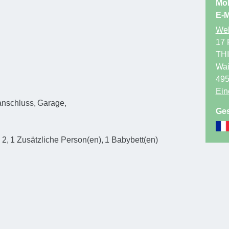
Mob
E-M
Web
17 
TH
Wa
49
Ein
tanschluss
Garage
Ges
)
2
1
Zusätzliche Person(en)
1
Babybett(en)