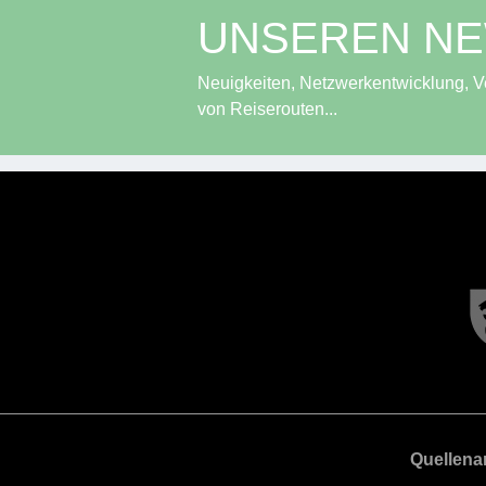
UNSEREN N
Neuigkeiten, Netzwerkentwicklung, Ve
von Reiserouten...
Quellen