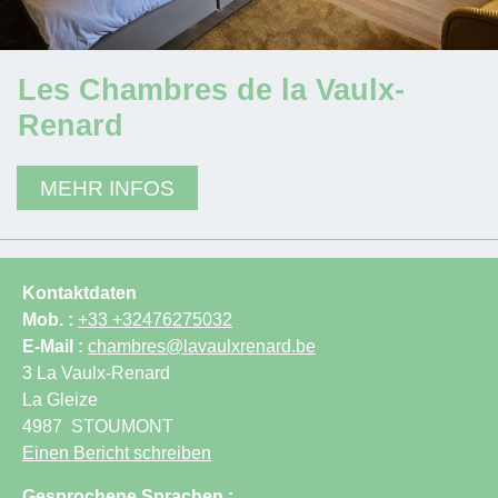
Les Chambres de la Vaulx-
Renard
MEHR INFOS
Kontaktdaten
Mob. :
+33 +32476275032
E-Mail :
chambres@lavaulxrenard.be
3 La Vaulx-Renard
La Gleize
4987
STOUMONT
Einen Bericht schreiben
Gesprochene Sprachen :