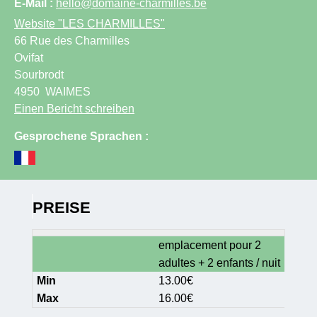
E-Mail :
hello@domaine-charmilles.be
Website
"LES CHARMILLES"
66 Rue des Charmilles
Ovifat
Sourbrodt
4950
WAIMES
Einen Bericht schreiben
Gesprochene Sprachen :
PREISE
emplacement pour 2
adultes + 2 enfants / nuit
13.00€
16.00€