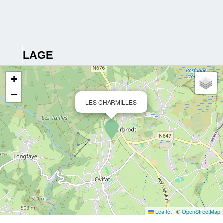
LAGE
+
−
LES CHARMILLES
Leaflet
|
©
OpenStreetMap