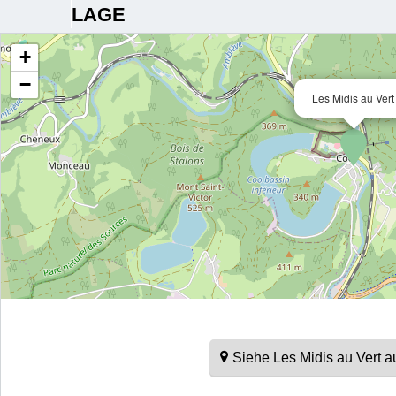
LAGE
+
−
Les Midis au Vert
Siehe Les Midis au Vert 