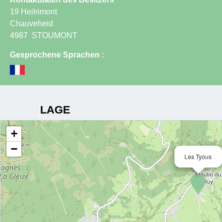
19 Heilrimont
Chauveheid
4987
STOUMONT
Gesprochene Sprachen :
LAGE
+
−
Les Tyous