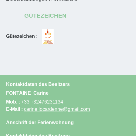
GÜTEZEICHEN
Gütezeichen :
Kontaktdaten des Besitzers
FONTAINE
Carine
Mob. :
+33 +32476231134
E-Mail :
carine.locardenne@gmail.com
Anschrift der Ferienwohnung
Kontaktdaten des Besitzers