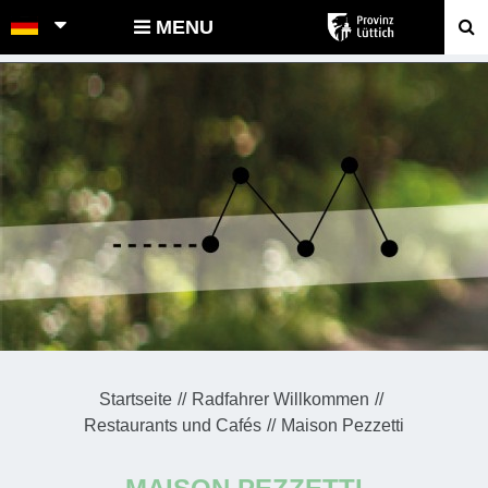
POINTS-NOEUDS
MENU
Startseite
Radfahrer Willkommen
Restaurants und Cafés
Maison Pezzetti
MAISON PEZZETTI