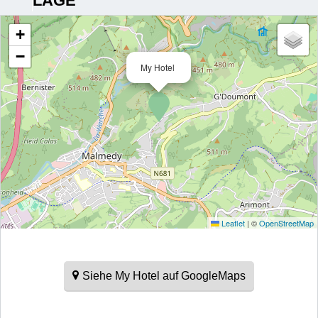
LAGE
+
−
My Hotel
Leaflet
|
©
OpenStreetMap
Siehe My Hotel auf GoogleMaps