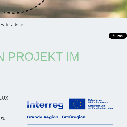
Fahrrads teil
N PROJEKT IM
ELUX,
zu