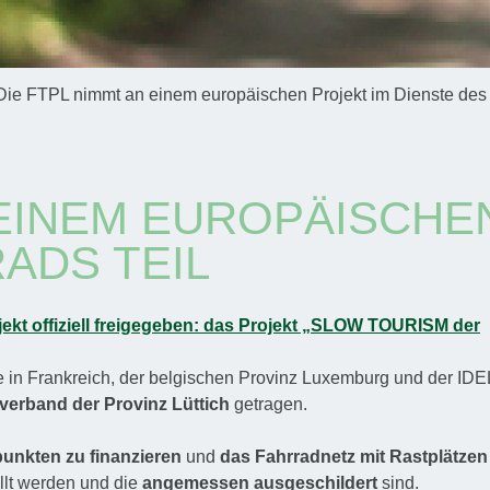
Die FTPL nimmt an einem europäischen Projekt im Dienste des 
 EINEM EUROPÄISCHE
ADS TEIL
jekt offiziell freigegeben: das Projekt „SLOW TOURISM der
 in Frankreich, der belgischen Provinz Luxemburg und der ID
erband der Provinz Lüttich
getragen.
unkten zu finanzieren
und
das Fahrradnetz mit Rastplätzen
llt werden und die
angemessen ausgeschildert
sind.