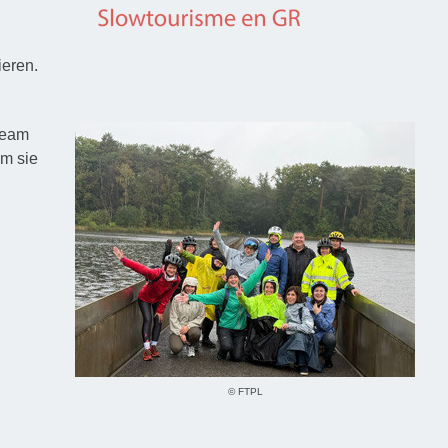
ieren.
team
m sie
© FTPL