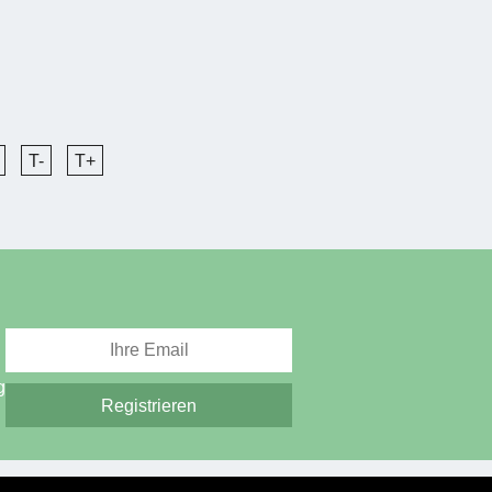
T-
T+
g