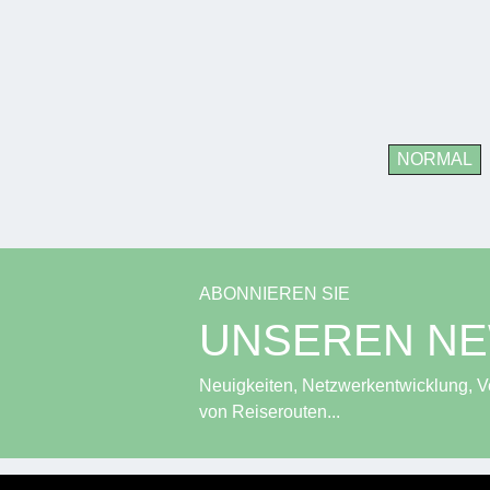
NORMAL
ABONNIEREN SIE
UNSEREN N
Neuigkeiten, Netzwerkentwicklung, Ve
von Reiserouten...