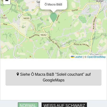
−
Ô Macra B&B
Leaflet
|
©
OpenStreetMap
Siehe Ô Macra B&B "Soleil couchant" auf
GoogleMaps
NORMAL
WEISS AUF SCHWARZ