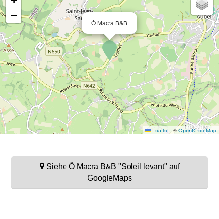
+
−
Ô Macra B&B
Leaflet
|
©
OpenStreetMap
Siehe Ô Macra B&B "Soleil levant" auf
GoogleMaps