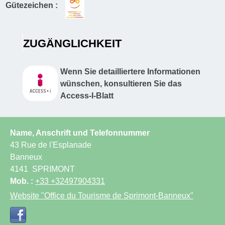
Gütezeichen :
ZUGÄNGLICHKEIT
Wenn Sie detailliertere Informationen
wünschen, konsultieren Sie das
Access-I-Blatt
Name, Anschrift und Telefonnummer
43 Rue de l'Esplanade
Banneux
4141
SPRIMONT
Mob. :
+33 +32497904331
Website
"Office du Tourisme de Sprimont-Banneux"