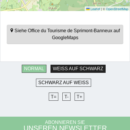
Leaflet
|
©
OpenStreetMap
Siehe Office du Tourisme de Sprimont-Banneux auf
GoogleMaps
NORMAL
WEISS AUF SCHWARZ
SCHWARZ AUF WEISS
T=
T-
T+
ABONNIEREN SIE
UNSEREN NEWSLETTER