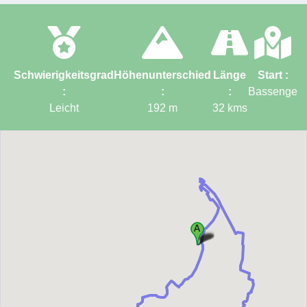
Schwierigkeitsgrad
Höhenunterschied
Länge
Start :
:
:
:
Bassenge
Leicht
192
m
32
kms