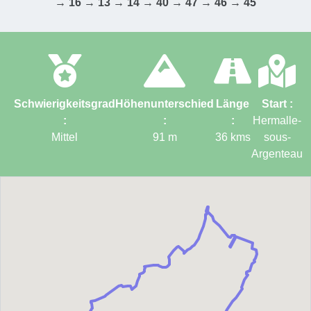
→ 16 → 13 → 14 → 40 → 47 → 46 → 45
Schwierigkeitsgrad
Höhenunterschied
Länge
Start :
:
:
:
Hermalle-
Mittel
91
m
36
kms
sous-
Argenteau