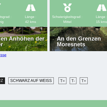
tsgrad :
Länge :
Schwierigkeitsgrad :
Länge 
rig
42
kms
Mittel
15
kms
den Anhöhen der
An den Grenzen
r
Moresnets
isse
Z
SCHWARZ AUF WEISS
T=
T-
T+