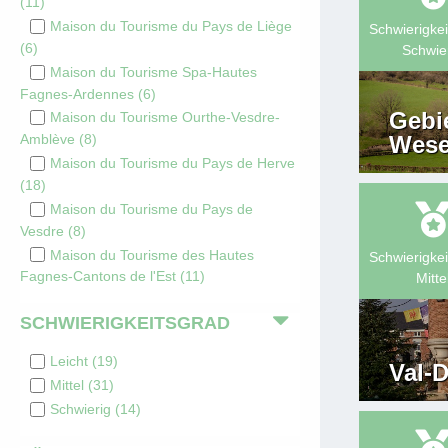
(
11
)
Maison du Tourisme du Pays de Liège
Schwierigkei
(
6
)
Schwie
Maison du Tourisme Spa-Hautes
Fagnes-Ardennes
(
6
)
Gebi
Maison du Tourisme Ourthe-Vesdre-
Wese
Amblève
(
8
)
Maison du Tourisme du Pays de Herve
(
18
)
Maison du Tourisme du Pays de
Vesdre
(
8
)
Maison du Tourisme des Hautes
Schwierigkei
Fagnes-Cantons de l'Est
(
11
)
Mitte
SCHWIERIGKEITSGRAD
Leicht
(
19
)
Val-
Mittel
(
31
)
Schwierig
(
14
)