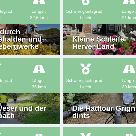
tsgrad :
Länge :
Schwierigkeitsgrad :
Länge 
l
32,6
kms
Leicht
21
kms
 durch
ehalden und
Kleine Schleife
ebergwerke
Herver Land
tsgrad :
Länge :
Schwierigkeitsgrad :
Länge 
l
36
kms
Leicht
39
kms
Weser und der
Die Radtour Grign
bach
dints