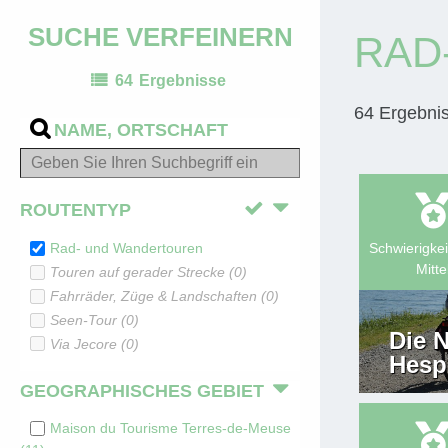
SUCHE VERFEINERN
RAD
64
Ergebnisse
64
Ergebni
NAME, ORTSCHAFT
ROUTENTYP
Rad- und Wandertouren
Schwierigkei
Mitte
Touren auf gerader Strecke
(
0
)
Fahrräder, Züge & Landschaften
(
0
)
Seen-Tour
(
0
)
Die 
Via Jecore
(
0
)
Hesp
GEOGRAPHISCHES GEBIET
Maison du Tourisme Terres-de-Meuse