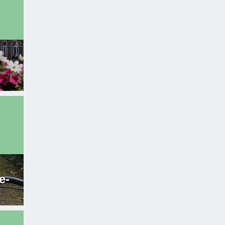
:
:
e-