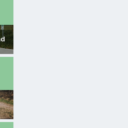
:
nd
: