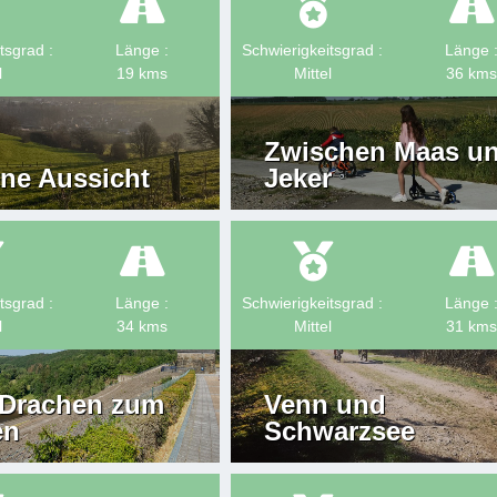
tsgrad :
Länge :
Schwierigkeitsgrad :
Länge 
l
19
kms
Mittel
36
kms
Zwischen Maas u
ne Aussicht
Jeker
tsgrad :
Länge :
Schwierigkeitsgrad :
Länge 
l
34
kms
Mittel
31
kms
Drachen zum
Venn und
en
Schwarzsee