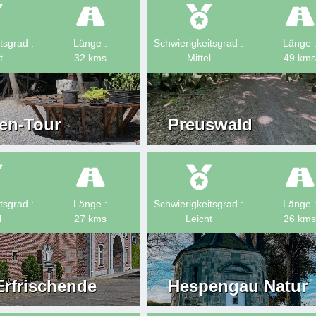
tsgrad :
Länge :
Schwierigkeitsgrad :
Länge 
t
32
kms
Mittel
49
kms
en-Tour
Preuswald
tsgrad :
Länge :
Schwierigkeitsgrad :
Länge 
l
27
kms
Leicht
26
kms
Erfrischende
Hespengau Natur