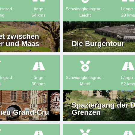
tsgrad :
Länge :
Schwierigkeitsgrad :
Länge 
rig
64
kms
Leicht
20
kms
et zwischen
r und Maas
Die Burgentour
tsgrad :
Länge :
Schwierigkeitsgrad :
Länge 
l
30
kms
Mittel
52
kms
Spaziergang der D
Dieu Grand-Cru
Grenzen