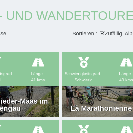
- UND WANDERTOUREN
sse
Sortieren :
Zufällig
Alp
tsgrad :
Länge :
Schwierigkeitsgrad :
Länge 
l
41
kms
Schwierig
43
kms
Nieder-Maas im
engau
La Marathonienne