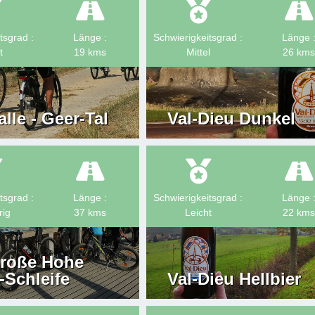
tsgrad :
Länge :
Schwierigkeitsgrad :
Länge 
t
19
kms
Mittel
26
kms
lle - Geer-Tal
Val-Dieu Dunkel
tsgrad :
Länge :
Schwierigkeitsgrad :
Länge 
rig
37
kms
Leicht
22
kms
große Hohe
-Schleife
Val-Dieu Hellbier