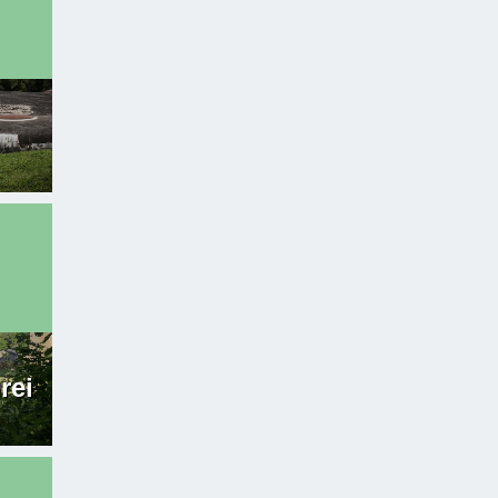
:
:
rei