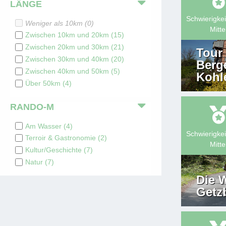
LÄNGE
Schwierigkei
Weniger als 10km
(
0
)
Mitte
Zwischen 10km und 20km
(
15
)
Zwischen 20km und 30km
(
21
)
Tour
Zwischen 30km und 40km
(
20
)
Berg
Zwischen 40km und 50km
(
5
)
Kohl
Über 50km
(
4
)
RANDO-M
Am Wasser
(
4
)
Schwierigkei
Terroir & Gastronomie
(
2
)
Mitte
Kultur/Geschichte
(
7
)
Natur
(
7
)
Die 
Getz