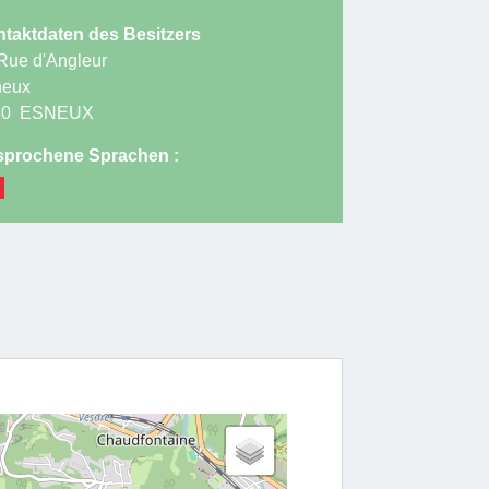
taktdaten des Besitzers
Rue d'Angleur
neux
30
ESNEUX
prochene Sprachen :