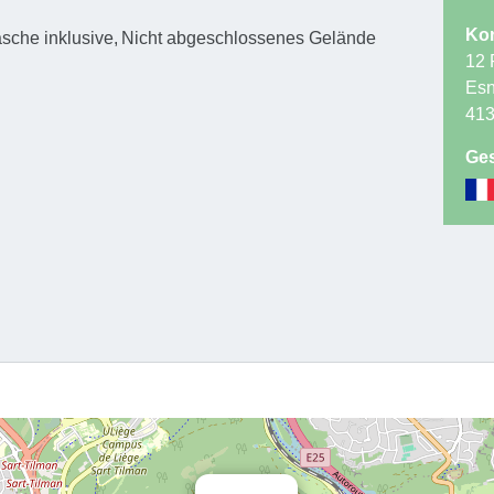
Kon
sche inklusive
Nicht abgeschlossenes Gelände
12 
Es
41
Ges