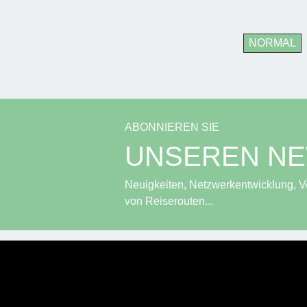
NORMAL
ABONNIEREN SIE
UNSEREN N
Neuigkeiten, Netzwerkentwicklung, Ve
von Reiserouten...