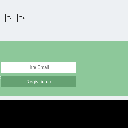
T-
T+
g