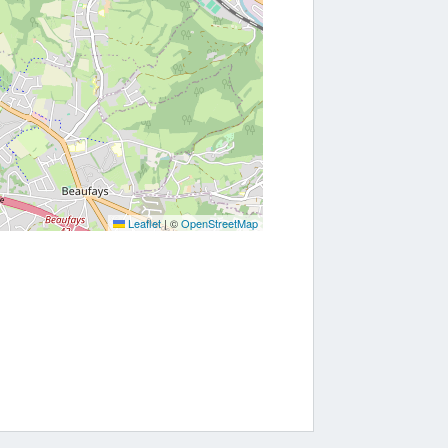
Leaflet
|
©
OpenStreetMap