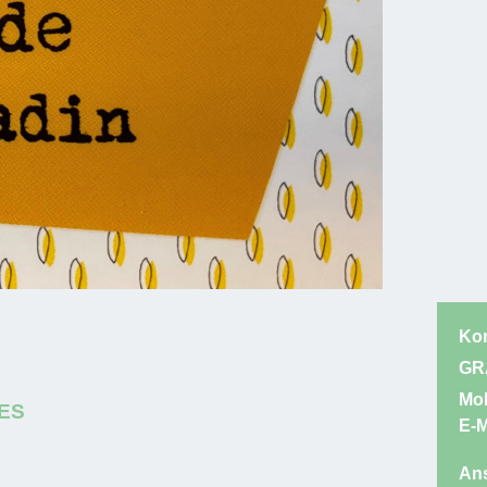
Kon
GR
Mob
ES
E-M
Ans