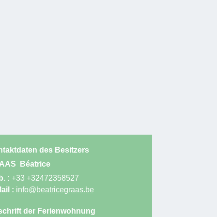
taktdaten des Besitzers
AAS
Béatrice
. :
+33 +32472358527
ail :
info@beatricegraas.be
chrift der Ferienwohnung