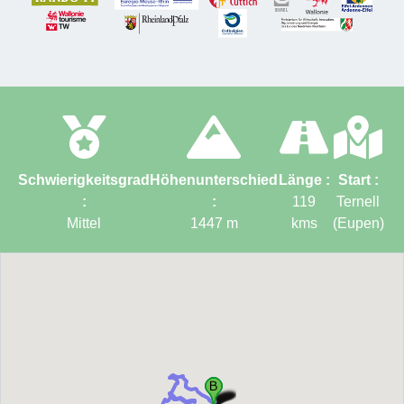
Schwierigkeitsgrad
Höhenunterschied
Länge :
Start :
:
:
119
Ternell
Mittel
1447
m
kms
(Eupen)