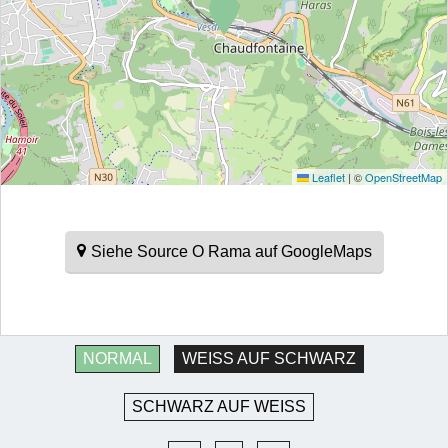
Leaflet
|
©
OpenStreetMap
Siehe Source O Rama auf GoogleMaps
NORMAL
WEISS AUF SCHWARZ
SCHWARZ AUF WEISS