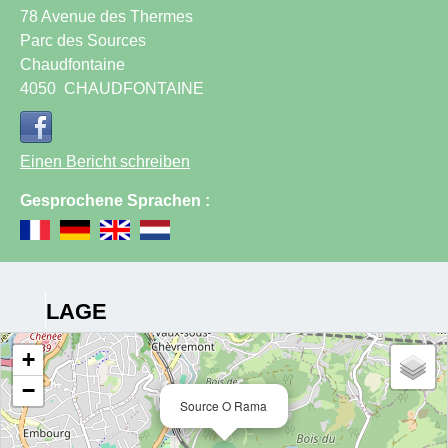
78 Avenue des Thermes
Parc des Sources
Chaudfontaine
4050
CHAUDFONTAINE
Einen Bericht schreiben
Gesprochene Sprachen :
LAGE
+
−
Source O Rama