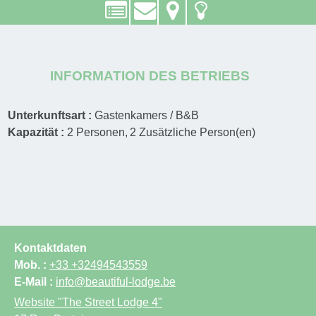
INFORMATION DES BETRIEBS
Unterkunftsart :
Gastenkamers / B&B
Kapazität :
2
Personen
2
Zusätzliche Person(en)
Kontaktdaten
Mob. :
+33 +32494543559
E-Mail :
info@beautiful-lodge.be
Website
"The Street Lodge 4"