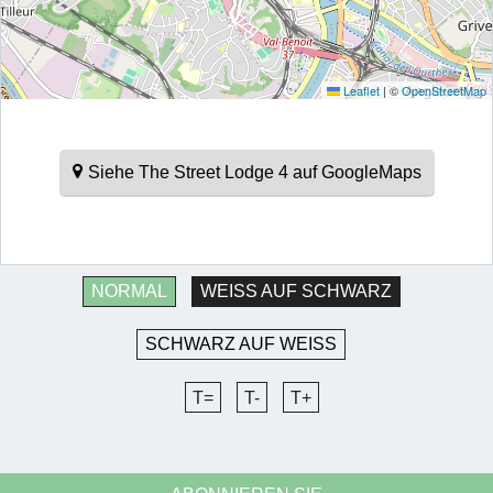
Leaflet
|
©
OpenStreetMap
Siehe The Street Lodge 4 auf GoogleMaps
NORMAL
WEISS AUF SCHWARZ
SCHWARZ AUF WEISS
T=
T-
T+