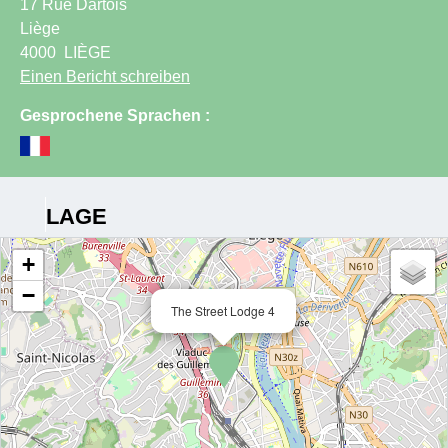
17 Rue Dartois
Liège
4000
LIÈGE
Einen Bericht schreiben
Gesprochene Sprachen :
LAGE
+
−
The Street Lodge 4