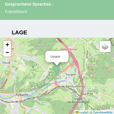
Gesprochene Sprachen :
Französisch
LAGE
+
−
Umami
Leaflet
|
©
OpenStreetMap